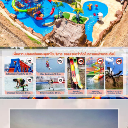
สวนน้ำ
แกรนด์แคนยอน
สนามความ
มันส์ระดับเอ็กซ์
ตรีม เครื่องเล่น
จัดเต็ม มากกว่าที่