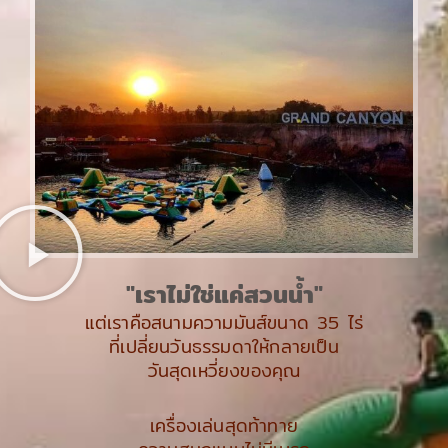
คุณคิด
สัมผัสความสนุกแบบไร้
ขีดจำกัด ท่ามกลางธรรมชาติที่ไม่
เหมือนใคร
"เราไม่ใช่แค่สวนน้ำ"
แต่เราคือสนามความมันส์ขนาด 35 ไร่
ที่เปลี่ยนวันธรรมดาให้กลายเป็น
วันสุดเหวี่ยงของคุณ
เครื่องเล่นสุดท้าทาย